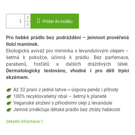
Přidat do košíku
Pro hebké prádlo bez podráždění – jemnost prověřená
tisíci maminek.
Ekologická aviváž pro miminka s levandulovým olejem –
šetrná k pokožce, účinná k prádlu. Bez parfemace,
parabenů, fosfátů a dalších dráždivých látek.
Dermatologicky testováno, vhodné i pro děti trpící
ekzémem.
Až 32 praní z jedné lahve = úspora peněz i přírody
100% recyklovatelný obal – šetrný k planetě
Veganské složení s přírodními oleji z levandule
Jemně změkčuje dětské prádlo bez ztráty hebkosti
Detailní informace