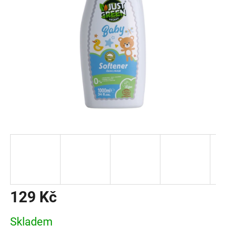
129 Kč
Měrná
Skladem
cena: