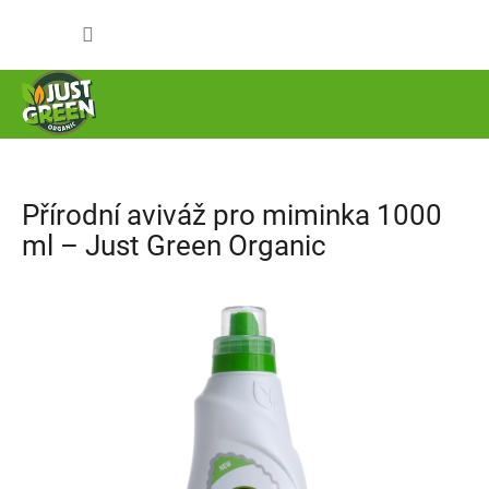
Přejít
NÁKUP
na
obsah
KOŠÍK
Přírodní aviváž pro miminka 1000
ml – Just Green Organic