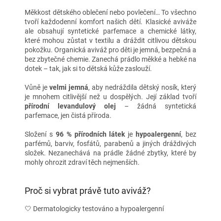
Měkkost dětského oblečení nebo povlečení… To všechno
tvoří každodenní komfort našich dětí. Klasické aviváže
ale obsahují syntetické parfemace a chemické látky,
které mohou zůstat v textilu a dráždit citlivou dětskou
pokožku. Organická aviváž pro děti je jemná, bezpečná a
bez zbytečné chemie. Zanechá prádlo měkké a hebké na
dotek – tak, jak si to dětská kůže zaslouží.
Vůně je
velmi jemná
, aby nedráždila dětský nosík, který
je mnohem citlivější než u dospělých. Její základ tvoří
přírodní levandulový olej
– žádná syntetická
parfemace, jen čistá příroda.
Složení s
96 % přírodních látek
je
hypoalergenní
, bez
parfémů, barviv, fosfátů, parabenů a jiných dráždivých
složek. Nezanechává na prádle žádné zbytky, které by
mohly ohrozit zdraví těch nejmenších.
Proč si vybrat právě tuto aviváž?
🤍 Dermatologicky testováno a hypoalergenní