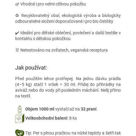
🌿
Vhodné i pro velmi citlivou pokožku
♻️
Recyklovatelný obal, ekologická výroba a biologicky
odbouratelné složení doporučované i pro bio čističky
✔️ Ideální pro dětské oblečení, povlečení a další textilie v
kontaktu s dětskou pokožkou
🐰
Netestováno na zvířatech, veganská receptura
Jak používat:
Před použitím lehce protřepej. Na jednu dávku prádla
(4–5 kg) stačí 1 vršek = 30 ml. Přidej do přihrádky na
aviváž nebo do vody při posledním máchání. Nelij přímo
na textil.
Objem 1000 ml
vystačí až na
32 praní
.
Velkoobchodní balení:
8 ks
Tip: Per s plnou pračkou na nízké teploty a šetři tak