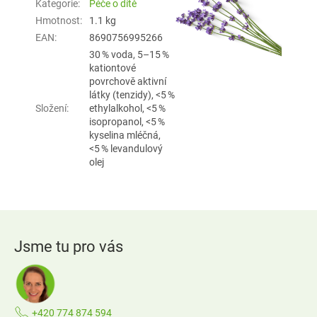
Kategorie
:
Péče o dítě
Hmotnost
:
1.1 kg
EAN
:
8690756995266
30 % voda, 5–15 %
kationtové
povrchově aktivní
látky (tenzidy), <5 %
Složení
:
ethylalkohol, <5 %
isopropanol, <5 %
kyselina mléčná,
<5 % levandulový
olej
Z
á
Jsme tu pro vás
p
a
t
í
+420 774 874 594