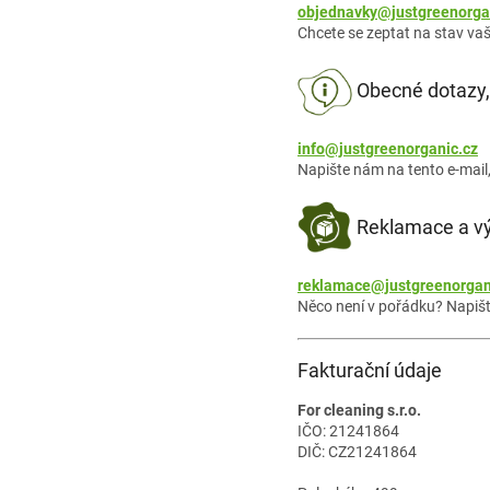
objednavky@justgreenorga
Chcete se zeptat na stav vaš
Obecné dotazy,
info@justgreenorganic.cz
Napište nám na tento e-mail,
Reklamace a v
reklamace@justgreenorgan
Něco není v pořádku? Napišt
Fakturační údaje
For cleaning s.r.o.
IČO: 21241864
DIČ: CZ21241864