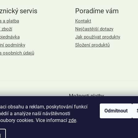
nický servis
Poradíme vám
 a platba
Kontakt
 zboží
Nejčastější dotazy
bjednávka
Jak používat produkty
ní podmínky
Složení produktů
a osobních údajů
Možnosti platby
zaci obsahu a reklam, poskytování funkcí
Odmítnout
édií a analýze naší návštěvnosti
oubory cookies. Více informací
zde
.
í