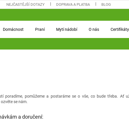
NEJČASTĚJŠÍ DOTAZY
DOPRAVA A PLATBA
BLOG
Domácnost
Praní
Mytí nádobí
O nás
Certifikáty
stí poradíme, pomůžeme a postaráme se o vše, co bude třeba. Ať u
, ozvěte se nám.
návkám a doručení: