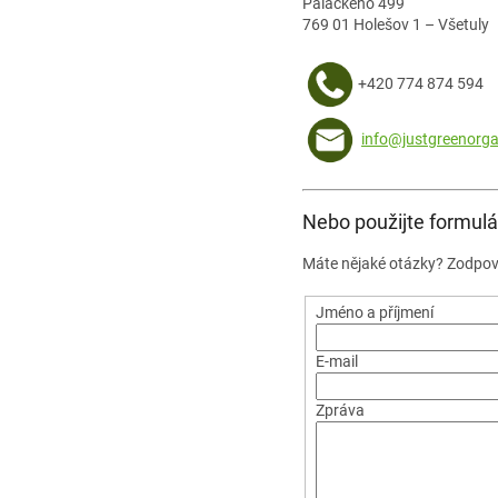
Palackého 499
769 01 Holešov 1 – Všetuly
+420 774 874 594
info@justgreenorga
Nebo použijte formulá
Máte nějaké otázky? Zodpoví
Jméno a příjmení
E-mail
Zpráva