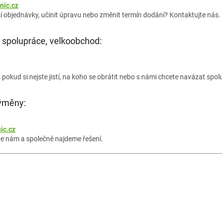
nic.cz
í objednávky, učinit úpravu nebo změnit termín dodání? Kontaktujte nás.
 spolupráce, velkoobchod:
 pokud si nejste jistí, na koho se obrátit nebo s námi chcete navázat spol
ýměny:
ic.cz
e nám a společně najdeme řešení.