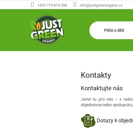
Přejít
+420 774 874 594
info@justgreenorganic.cz
na
obsah
Péče o dítě
Kontakty
Kontaktujte nás
Jsme tu pro vás – s rado
objednávce nebo spolupráci
Dotazy k objed