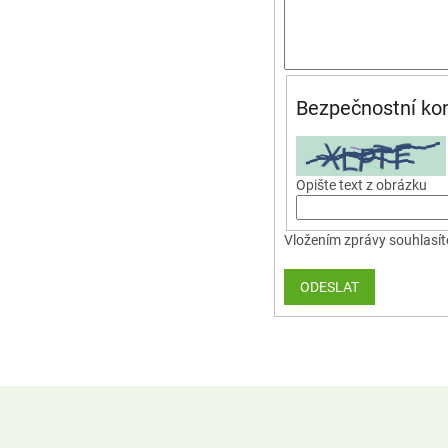
Bezpečnostní kon
Opište text z obrázku
Vložením zprávy souhlasít
ODESLAT
Z
á
p