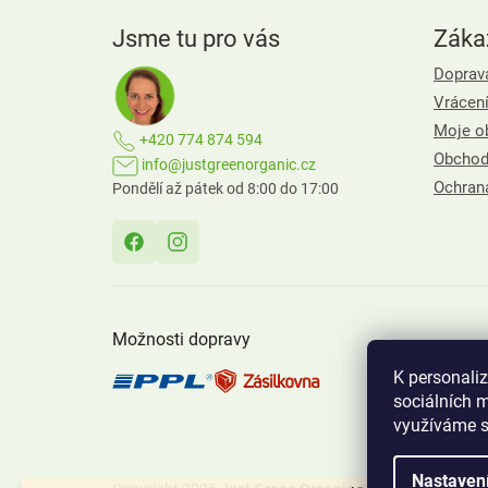
a
Jsme tu pro vás
Zákaz
t
í
Doprava
Vrácení
Moje o
+420 774 874 594
Obchod
info@justgreenorganic.cz
Ochran
Pondělí až pátek od 8:00 do 17:00
Možnosti dopravy
K personali
sociálních m
využíváme s
Nastaven